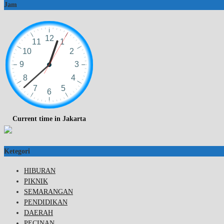
Jam
Current time in Jakarta
Ketegori
HIBURAN
PIKNIK
SEMARANGAN
PENDIDIKAN
DAERAH
PECINAN