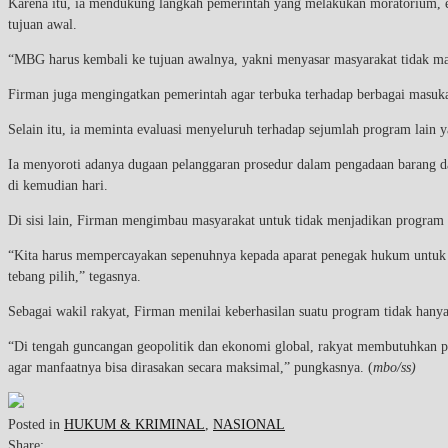
Karena itu, ia mendukung langkah pemerintah yang melakukan moratorium, ev
tujuan awal.
“MBG harus kembali ke tujuan awalnya, yakni menyasar masyarakat tidak mampu
Firman juga mengingatkan pemerintah agar terbuka terhadap berbagai masuka
Selain itu, ia meminta evaluasi menyeluruh terhadap sejumlah program lain 
Ia menyoroti adanya dugaan pelanggaran prosedur dalam pengadaan barang d
di kemudian hari.
Di sisi lain, Firman mengimbau masyarakat untuk tidak menjadikan program
“Kita harus mempercayakan sepenuhnya kepada aparat penegak hukum untuk me
tebang pilih,” tegasnya.
Sebagai wakil rakyat, Firman menilai keberhasilan suatu program tidak hanya
“Di tengah guncangan geopolitik dan ekonomi global, rakyat membutuhkan pro
agar manfaatnya bisa dirasakan secara maksimal,” pungkasnya. (
mbo/ss)
Posted in
HUKUM & KRIMINAL
,
NASIONAL
Share: