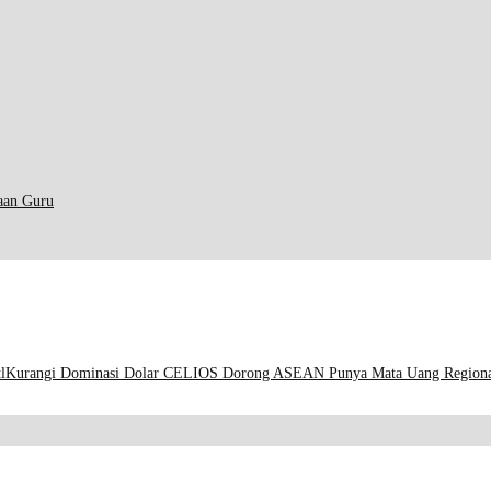
aan Guru
t
lKurangi Dominasi Dolar CELIOS Dorong ASEAN Punya Mata Uang Region