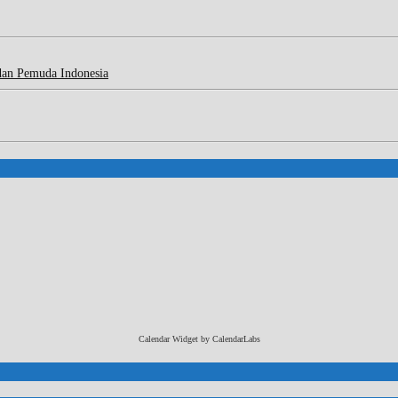
dan Pemuda Indonesia
Calendar Widget by
CalendarLabs