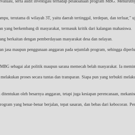
aluasi, serta audit investigasi terhadap pelaksanaan program MBG. Menurutnya
, terutama di wilayah 3T, yaitu daerah tertinggal, terdepan, dan terluar,” u
n yang berkembang di masyarakat, termasuk kritik dari kalangan mahasiswa.
yang berkaitan dengan pemberdayaan masyarakat desa dan nelayan.
an jasa maupun penggunaan anggaran pada sejumlah program, sehingga diperl
 MBG sebagai alat politik maupun sarana memecah belah masyarakat. Ia memin
lakukan proses secara tuntas dan transparan. Siapa pun yang terbukti melak
 ditentukan oleh besarnya anggaran, tetapi juga kesiapan perencanaan, mekanis
gram yang benar-benar berjalan, tepat sasaran, dan bebas dari kebocoran. Pe