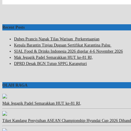
Recent Posts
Dubes Prancis Napak Tilas Warisan Perkeretaapian
Kepala Barantin Tinjau Dugaan Sertifikat Karantina Palsu
SIAL Food & Drinks Indonesia 2026 digelar 4-6 November 2026
Mak Jegagik Padel Semarakkan HUT ke-81 RI,
DPRD Desak BGN Tutup SPPG Karangturi
OLAH RAGA
Mak Jegagik Padel Semarakkan HUT ke-81 RI,
Tiket Kandang Penyisihan ASEAN Championship Hyundai Cup 2026 Diband