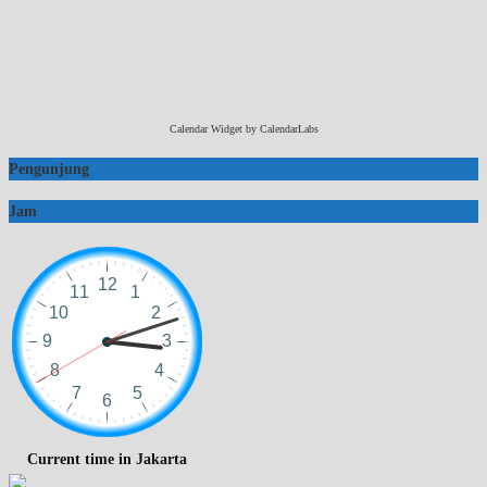
Calendar Widget by
CalendarLabs
Pengunjung
Jam
Current time in Jakarta