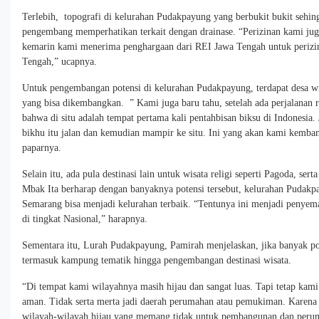
Terlebih, topografi di kelurahan Pudakpayung yang berbukit bukit seh
pengembang memperhatikan terkait dengan drainase. “Perizinan kami juga
kemarin kami menerima penghargaan dari REI Jawa Tengah untuk perizi
Tengah,” ucapnya.
Untuk pengembangan potensi di kelurahan Pudakpayung, terdapat desa wis
yang bisa dikembangkan. ” Kami juga baru tahu, setelah ada perjalanan 
bahwa di situ adalah tempat pertama kali pentahbisan biksu di Indonesia.
bikhu itu jalan dan kemudian mampir ke situ. Ini yang akan kami kembangk
paparnya.
Selain itu, ada pula destinasi lain untuk wisata religi seperti Pagoda, se
Mbak Ita berharap dengan banyaknya potensi tersebut, kelurahan Puda
Semarang bisa menjadi kelurahan terbaik. “Tentunya ini menjadi penyema
di tingkat Nasional,” harapnya.
Sementara itu, Lurah Pudakpayung, Pamirah menjelaskan, jika banyak p
termasuk kampung tematik hingga pengembangan destinasi wisata.
“Di tempat kami wilayahnya masih hijau dan sangat luas. Tapi tetap kami
aman. Tidak serta merta jadi daerah perumahan atau pemukiman. Karena
wilayah-wilayah hijau yang memang tidak untuk pembangunan dan perum