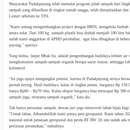
Masyarakat Pudakpayung telah memulai program pilah sampah dari lingku
sampah yang dihasilkan di tingkat rumah tangga, telah dimanfaatkan da
Lestari sebelum ke TPA.
“Kami sedang mengembangkan project dengan BRIN, mengelola limbah s
setara solar. Dari 100 kg sampah plastik bisa diubah menjadi 100 liter bah
sudah kami anggarkan di APBD perubahan, agar bisa dibagikan di beberap
payung,” ujarnya.
Yang kedua, lanjut Mbak Ita, adalah pengembangan budidaya lobster air ta
mengkonsumsi sampah-sampah organik berupa sayur mayur, sehingga lobs
kolesterol.
“Ini juga upaya mengangkat potensi, karena di Pudakpayung airnya berasa
pernah kering. Hasil budidaya, kalau di tingkat petani, harganya Rp 150
hanya Rp60 – Rp70 ribu. Kalau ekspor harganya bisa mencapai Rp 300 ri
sampah juga, terutama sampah organik,” kata dia.
Tak hanya persoalan sampah, dewan juri juga menyoroti lahan hijau bagi
“Untuk lahan, Alhamdulillah kami punya peta geospasial. Kami tahun 202
nasional untuk penataan geospasial dan perda RT RW. Di situ sudah ada m
perizinan perumahan,” imbuhnya.