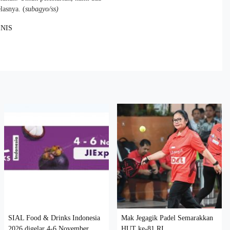
lasnya. (
subagyo/ss)
NIS
SIAL Food & Drinks Indonesia
Mak Jegagik Padel Semarakkan
2026 digelar 4-6 November
HUT ke-81 RI,