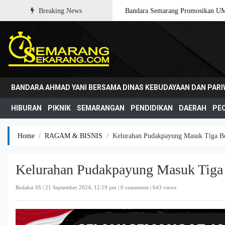
Breaking News
Bandara Semarang Promosikan U
BANDARA AHMAD YANI BERSAMA DINAS KEBUDAYAAN DAN PAR
HIBURAN
PIKNIK
SEMARANGAN
PENDIDIKAN
DAERAH
PE
Home
RAGAM & BISNIS
Kelurahan Pudakpayung Masuk Tiga Be
Kelurahan Pudakpayung Masuk Tiga 
Redaksi SS |
21 September 2024, 12:19 pm
| 0 comments | 643 views