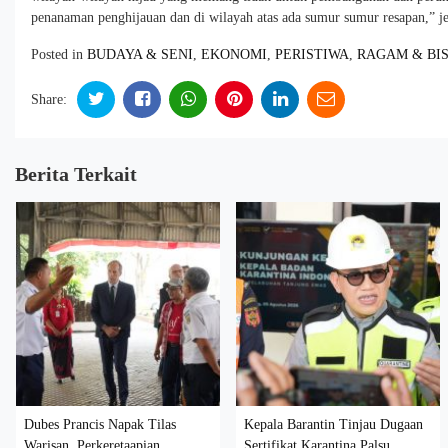
penanaman penghijauan dan di wilayah atas ada sumur sumur resapan,” je
Posted in
BUDAYA & SENI
,
EKONOMI
,
PERISTIWA
,
RAGAM & BIS
Share:
Berita Terkait
Dubes Prancis Napak Tilas
Kepala Barantin Tinjau Dugaan
Warisan Perkeretaapian
Sertifikat Karantina Palsu