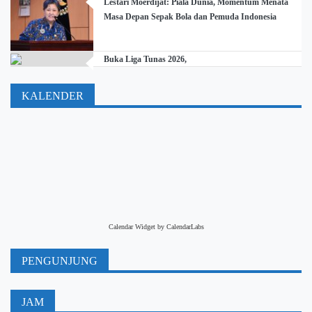
Lestari Moerdijat: Piala Dunia, Momentum Menata
Masa Depan Sepak Bola dan Pemuda Indonesia
Buka Liga Tunas 2026,
KALENDER
Calendar Widget by
CalendarLabs
PENGUNJUNG
JAM