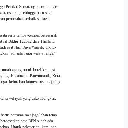
ingga Pemkot Semarang meminta para
 transparan, sehingga baru saja
nan perumahan terbaik se-Jawa
ata serta tempat-tempat bersejarah
ritual Bikhu Tudong dari Thailand
 Jadi saat Hari Raya Waisak, bikhu-
an jadi salah satu wisata religi,”
rta rumah apung untuk hotel kremasi.
kpayung, Kecamatan Banyumanik, Kota
ngat kelurahan lainnya bisa maju lagi
otensi wilayah yang dikembangkan,
 harus bersama menjaga lahan tetap
 berdasarkan peta BPN sudah ada
ahan. Untuk pelestarian, kami ada